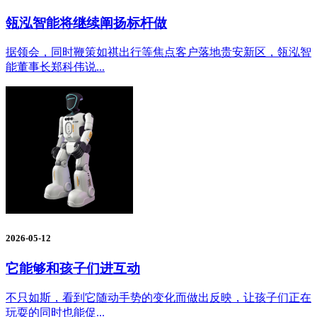
瓴泓智能将继续阐扬标杆做
据领会，同时鞭策如祺出行等焦点客户落地贵安新区，瓴泓智
能董事长郑科伟说...
2026-05-12
它能够和孩子们进互动
不只如斯，看到它随动手势的变化而做出反映，让孩子们正在
玩耍的同时也能促...