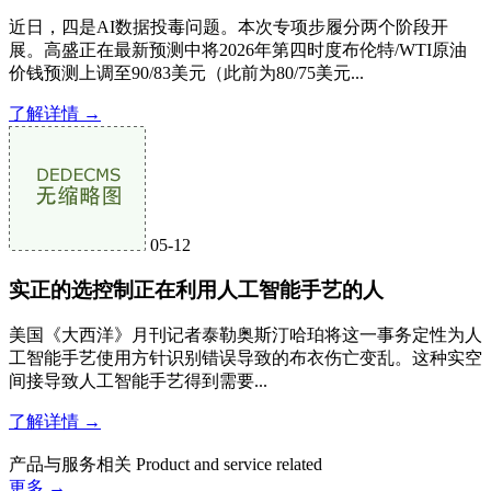
近日，四是AI数据投毒问题。本次专项步履分两个阶段开
展。高盛正在最新预测中将2026年第四时度布伦特/WTI原油
价钱预测上调至90/83美元（此前为80/75美元...
了解详情 →
05-12
实正的选控制正在利用人工智能手艺的人
美国《大西洋》月刊记者泰勒奥斯汀哈珀将这一事务定性为人
工智能手艺使用方针识别错误导致的布衣伤亡变乱。这种实空
间接导致人工智能手艺得到需要...
了解详情 →
产品与服务相关
Product and service related
更多 →