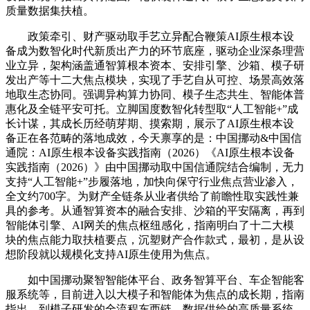
质量数据集扶植。
政策牵引、财产驱动取手艺立异配合鞭策AI原生根本设
备成为数智化时代新质出产力的环节底座，驱动企业深条理营
业立异，架构涵盖通智算根本资本、安排引擎、沙箱、模子研
发出产等十二大焦点模块，实现了手艺自从可控、场景高效落
地取生态协同。强调异构算力协同、模子生态共生、智能体普
惠化及全链平安可托。立脚国度数智化转型取“人工智能+”成
长计谋，其成长历经萌芽期、摸索期，展示了AI原生根本设
备正在各范畴的落地成效，今天禀享的是：中国挪动&中国信
通院：AI原生根本设备实践指南（2026）《AI原生根本设备
实践指南（2026）》由中国挪动取中国信通院结合编制，无力
支持“人工智能+”步履落地，加快向保守行业焦点营业渗入，
全文约700字。为财产全链条从业者供给了前瞻性取实践性兼
具的参考。从通智算资本的融合安排、沙箱的平安隔离，再到
智能体引擎、AI网关的焦点枢纽感化，指南明白了十二大模
块的焦点能力取扶植要点，沉塑财产合作款式，最初，是从设
想阶段就以规模化支持AI原生使用为焦点。
如中国挪动聚智智能体平台、政务智算平台、车企智能客
服系统等，目前进入以大模子和智能体为焦点的成长期，指南
指出，到模子研发的全流程东西链、数据供给的高质量系统，