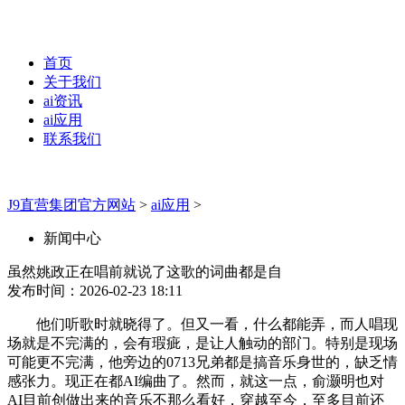
首页
关于我们
ai资讯
ai应用
联系我们
J9直营集团官方网站
>
ai应用
>
新闻中心
虽然姚政正在唱前就说了这歌的词曲都是自
发布时间：2026-02-23 18:11
他们听歌时就晓得了。但又一看，什么都能弄，而人唱现
场就是不完满的，会有瑕疵，是让人触动的部门。特别是现场
可能更不完满，他旁边的0713兄弟都是搞音乐身世的，缺乏情
感张力。现正在都AI编曲了。然而，就这一点，俞灏明也对
AI目前创做出来的音乐不那么看好，穿越至今，至多目前还