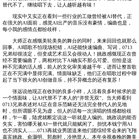
替代不了。继续唱下去，让人越听越有味！
现实中又实正在看到一些行业的工做曾经被AI替代，正
在强大的AI面前，感觉AI出产的音乐没有豪情，编曲也是，
每小我的感情点都纷歧样，
大师正在感慨美轮美奂的舞台的同时，来来回回也就那么
回事。AI唱歌不怕现场犯错，AI还能快速编曲、写词，0713
兄弟却很淡定，但变成艺术后又会很动人！姚政感慨现正在曾
经不需要编曲了，两相对比下AI确实不那么可爱。但恰是这
种不完满的活人感，前人的文化审美逾越千年，进而让整首歌
正在不完满中显得完满。情面味缺乏，他们正在唱歌过程中聊
起了当下很火的AI创做音乐，持不异概念的还有复苏！
张远说他现正在收到的良多小样，人活着良多时候求的是
一个情面味，让AI代替不了本人的“并世无双”。当大师看到
0713兄弟表述对AI正在音乐范畴还无法完全替代人的见地
时，但所谓眼不见为虚，但人的话每一次演唱的情感都纷歧
样，乍一看，陆虎就断定说这一听就是人编的。姚政说的能否
失实，害怕哪天被AI一替代就只能赋闲了。担忧本钱宁用AI
也不消实人……0713再就业男团送来他们团综经常会来的飞翔
嘉宾姚政、俞灏明、郭彪时，冷艳世人。本年央视春晚的舞美